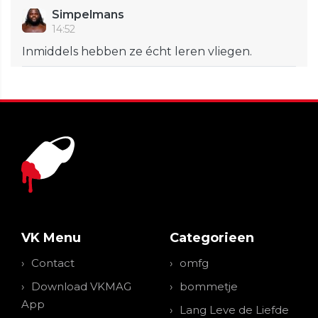
Simpelmans
14:52
Inmiddels hebben ze écht leren vliegen.
VK Menu
Categorieen
Contact
omfg
Download VKMAG
bommetje
App
Lang Leve de Liefde