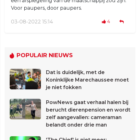
een afspiegeling van de maatschappij zou zijn.
Voor paupers, door paupers.
03-08-2022 15:14
4
POPULAIR NIEUWS
Dat is duidelijk, met de
Koninklijke Marechaussee moet
je niet fokken
PowNews gaat verhaal halen bij
berucht dierenpension en wordt
zelf aangevallen: cameraman
belandt onder drie man
'The Chief' is niet meer: