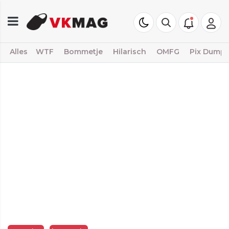
Alles
WTF
Bommetje
Hilarisch
OMFG
Pix Dump