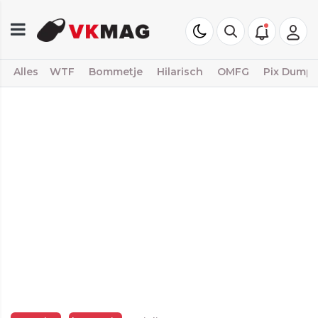
Alles
WTF
Bommetje
Hilarisch
OMFG
Pix Dump