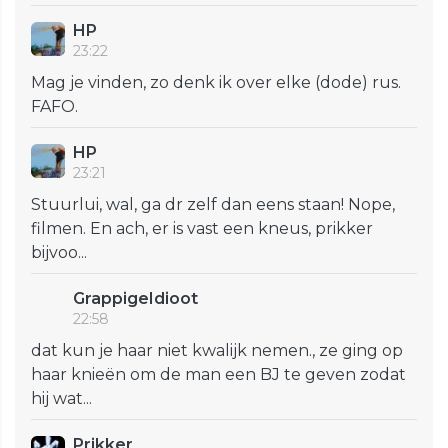
HP
23:22
Mag je vinden, zo denk ik over elke (dode) rus.
FAFO.
HP
23:21
Stuurlui, wal, ga dr zelf dan eens staan! Nope,
filmen. En ach, er is vast een kneus, prikker
bijvoo...
GrappigeIdioot
22:58
dat kun je haar niet kwalijk nemen., ze ging op
haar knieën om de man een BJ te geven zodat
hij wat...
Prikker