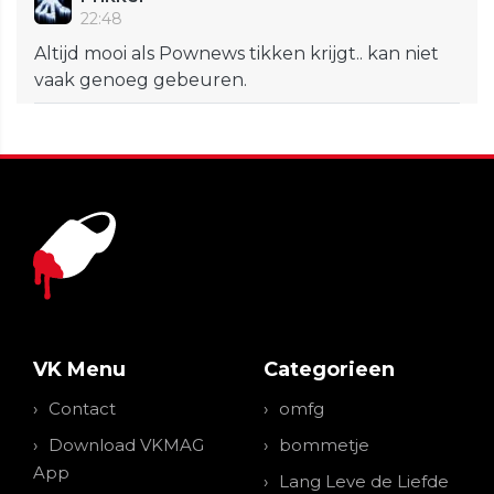
22:48
Altijd mooi als Pownews tikken krijgt.. kan niet
vaak genoeg gebeuren.
VK Menu
Categorieen
Contact
omfg
Download VKMAG
bommetje
App
Lang Leve de Liefde