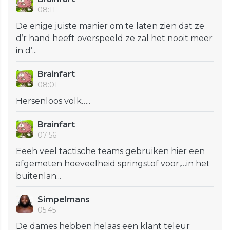
08:11
De enige juiste manier om te laten zien dat ze
d’r hand heeft overspeeld ze zal het nooit meer
in d’...
Brainfart
08:01
Hersenloos volk…..
Brainfart
07:56
Eeeh veel tactische teams gebruiken hier een
afgemeten hoeveelheid springstof voor,…in het
buitenlan...
Simpelmans
05:45
De dames hebben helaas een klant teleur