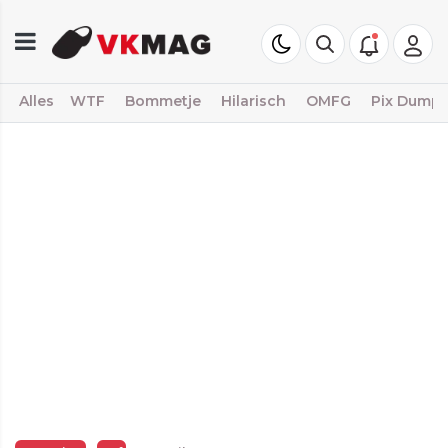
Alles
WTF
Bommetje
Hilarisch
OMFG
Pix Dump