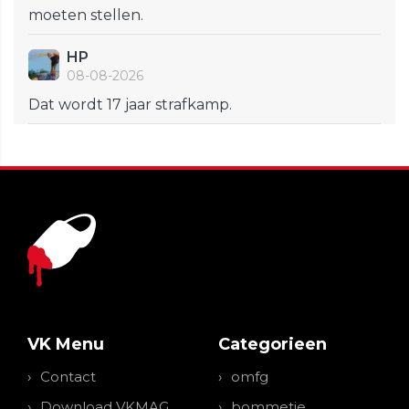
moeten stellen.
HP
08-08-2026
Dat wordt 17 jaar strafkamp.
VK Menu
Categorieen
Contact
omfg
Download VKMAG
bommetje