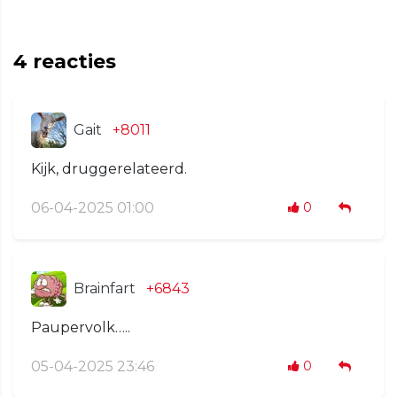
4
reacties
Gait
+8011
Kijk, druggerelateerd.
06-04-2025 01:00
0
Brainfart
+6843
Paupervolk…..
05-04-2025 23:46
0