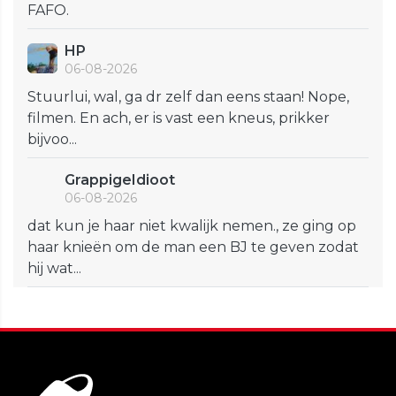
FAFO.
HP
06-08-2026
Stuurlui, wal, ga dr zelf dan eens staan! Nope,
filmen. En ach, er is vast een kneus, prikker
bijvoo...
GrappigeIdioot
06-08-2026
dat kun je haar niet kwalijk nemen., ze ging op
haar knieën om de man een BJ te geven zodat
hij wat...