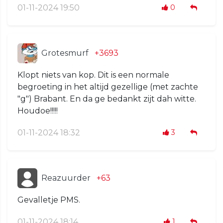
01-11-2024 19:50
0
Grotesmurf
+3693
Klopt niets van kop. Dit is een normale
begroeting in het altijd gezellige (met zachte
"g") Brabant. En da ge bedankt zijt dah witte.
Houdoe!!!!!
01-11-2024 18:32
3
Reazuurder
+63
Gevalletje PMS.
01-11-2024 18:14
1