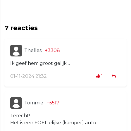
7
reacties
Thelles
+3308
Ik geef hem groot gelijk…
01-11-2024 21:32
1
Tommie
+5517
Terecht!
Het is een FOEI lelijke (kamper) auto....