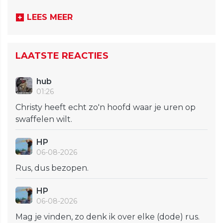
LEES MEER
LAATSTE REACTIES
hub
01:26
Christy heeft echt zo'n hoofd waar je uren op
swaffelen wilt.
HP
06-08-2026
Rus, dus bezopen.
HP
06-08-2026
Mag je vinden, zo denk ik over elke (dode) rus.