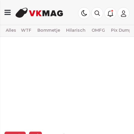
Alles
WTF
Bommetje
Hilarisch
OMFG
Pix Dump