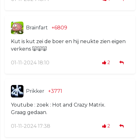
Brainfart
+6809
Kut is kut zei de boer en hij neukte zien eigen
verkens 🐷🐷🐷
01-11-2024 18:10
2
Prikker
+3771
Youtube : zoek : Hot and Crazy Matrix.
Graag gedaan.
01-11-2024 17:38
2