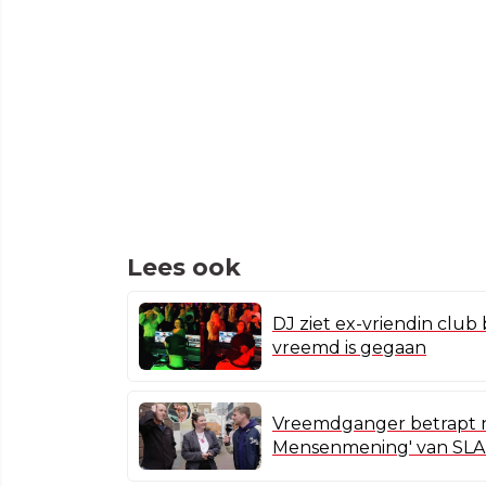
Lees ook
DJ ziet ex-vriendin cl
vreemd is gegaan
Vreemdganger betrapt na
Mensenmening' van SLA