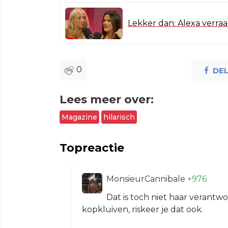
Lekker dan: Alexa verra
0
DE
Lees meer over:
Magazine
hilarisch
Topreactie
MonsieurCannibale
+976
Dat is toch niet haar verantwo
kopkluiven, riskeer je dat ook.