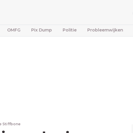
OMFG
Pix Dump
Politie
Probleemwijken
e Stiffbone