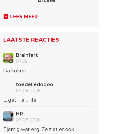
Brussel
LEES MEER
LAATSTE REACTIES
Brainfart
07:29
Ga koken……
toedeliedoooo
07-08-2026
.... get ... a ... life ....
HP
07-08-2026
Tjemig wat erg. Ze ziet er ook