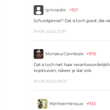
syncopatic
+921
Schuldgevoel? Dat is toch goed...die
19-09-2024 21:07
MonsieurCannibale
+976
Dat is toch niet haar verantwoordelijkhe
kopkluiven, riskeer je dat ook.
19-09-2024 09:25
MijnheerHenque
+933