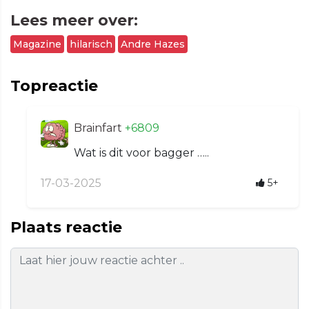
Lees meer over:
Magazine
hilarisch
Andre Hazes
Topreactie
Brainfart
+6809
Wat is dit voor bagger …..
17-03-2025
5+
Plaats reactie