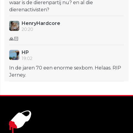
waar is de dierenpartij nu? en al die
dierenactivisten?
HenryHardcore
20:20
🙏🏻
HP
19:02
In de jaren 70 een enorme sexbom. Helaas. RIP
Jerney.