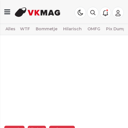
Alles
WTF
Bommetje
Hilarisch
OMFG
Pix Dump