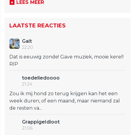
LEES MEER
LAATSTE REACTIES
Gait
22:20
Dat is eeuwig zonde! Gave muziek, mooie kerel!
RIP
toedeliedoooo
21:24
Zou ik mij hond zo terug krijgen kan het een
week duren, of een maand, maar niemand zal
de resten va...
GrappigeIdioot
21:06