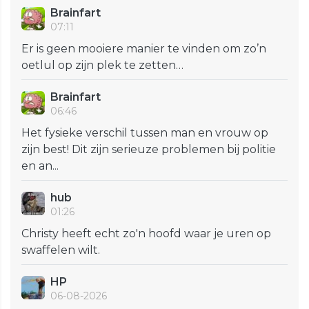
Brainfart
07:11
Er is geen mooiere manier te vinden om zo’n
oetlul op zijn plek te zetten…
Brainfart
06:46
Het fysieke verschil tussen man en vrouw op
zijn best! Dit zijn serieuze problemen bij politie
en an...
hub
01:26
Christy heeft echt zo'n hoofd waar je uren op
swaffelen wilt.
HP
06-08-2026