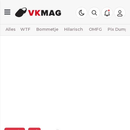
Alles
WTF
Bommetje
Hilarisch
OMFG
Pix Dump