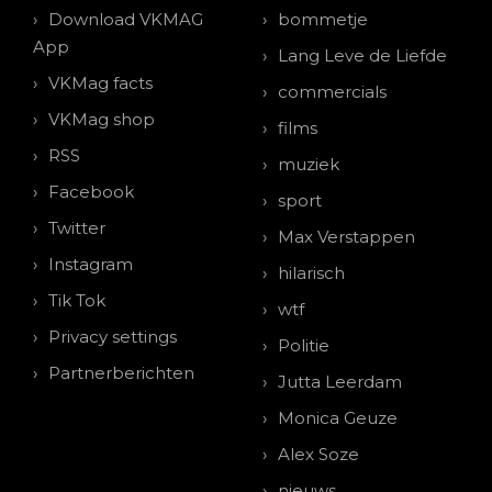
Download VKMAG
bommetje
App
Lang Leve de Liefde
VKMag facts
commercials
VKMag shop
films
RSS
muziek
Facebook
sport
Twitter
Max Verstappen
Instagram
hilarisch
Tik Tok
wtf
Privacy settings
Politie
Partnerberichten
Jutta Leerdam
Monica Geuze
Alex Soze
nieuws