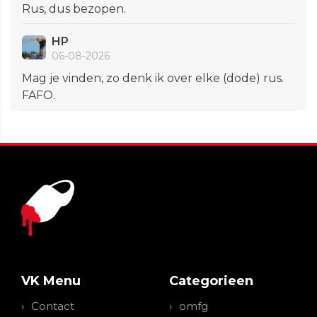
Rus, dus bezopen.
HP
06-08-2026
Mag je vinden, zo denk ik over elke (dode) rus.
FAFO.
VK Menu
Categorieen
Contact
omfg