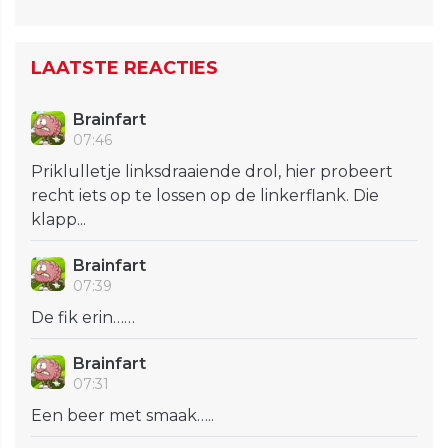
LAATSTE REACTIES
Brainfart
07:46
Priklulletje linksdraaiende drol, hier probeert
recht iets op te lossen op de linkerflank. Die
klapp...
Brainfart
07:39
De fik erin……
Brainfart
07:31
Een beer met smaak…..