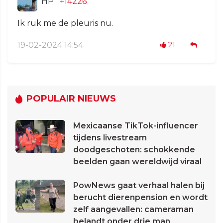
HP
+14226
Ik ruk me de pleuris nu.
19-02-2024 14:54
21
POPULAIR NIEUWS
Mexicaanse TikTok-influencer
tijdens livestream
doodgeschoten: schokkende
beelden gaan wereldwijd viraal
PowNews gaat verhaal halen bij
berucht dierenpension en wordt
zelf aangevallen: cameraman
belandt onder drie man