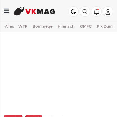
Alles
WTF
Bommetje
Hilarisch
OMFG
Pix Dump