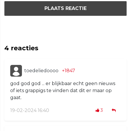
PLAATS REACTIE
4
reacties
toedeliedoooo
+1847
god god god ... er blijkbaar echt geen nieuws
of iets grappigs te vinden dat dit er maar op
gaat.
19-02-2024 16:40
3