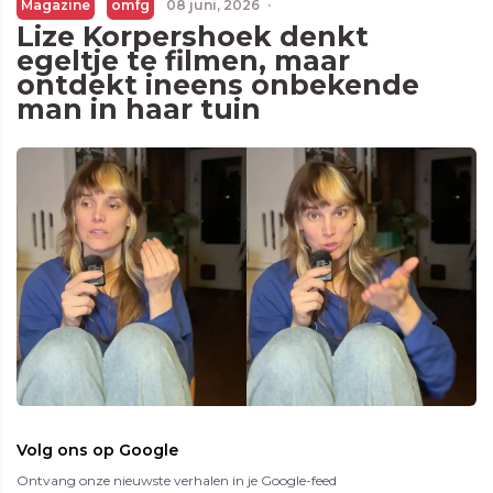
Magazine
omfg
08 juni, 2026
·
Lize Korpershoek denkt
egeltje te filmen, maar
ontdekt ineens onbekende
man in haar tuin
Volg ons op Google
Ontvang onze nieuwste verhalen in je Google-feed