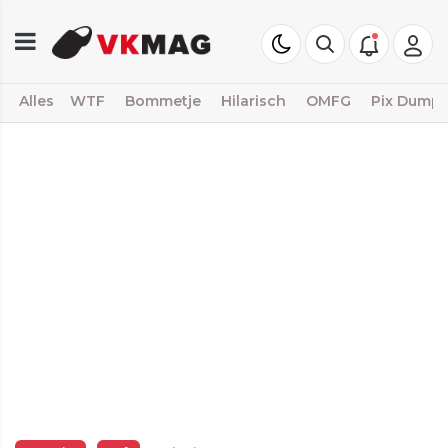
Alles
WTF
Bommetje
Hilarisch
OMFG
Pix Dump