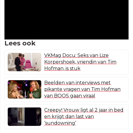
Lees ook
VKMag Docu: Seks van Lize
Korpershoek, vriendin van Tim
Hofman, is stuk
Beelden van interviews met
pikante vragen van Tim Hofman
van BOOS gaan viraal
Creepy! Vrouw ligt al 2 jaar in bed
en krijgt dan last van
‘sundowning’