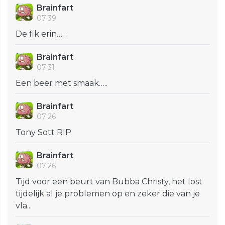
Brainfart
07:39
De fik erin……
Brainfart
07:31
Een beer met smaak…..
Brainfart
07:26
Tony Sott RIP
Brainfart
07:26
Tijd voor een beurt van Bubba Christy, het lost
tijdelijk al je problemen op en zeker die van je
vla...