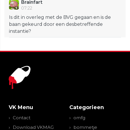
Brainfart
07:22
Is dit in overleg met de BVG gegaan en is de
baan gekeurd door een desbetreffende
instantie?
VK Menu
Categorieen
Contact
omfg
Download VKMAG
bommetje