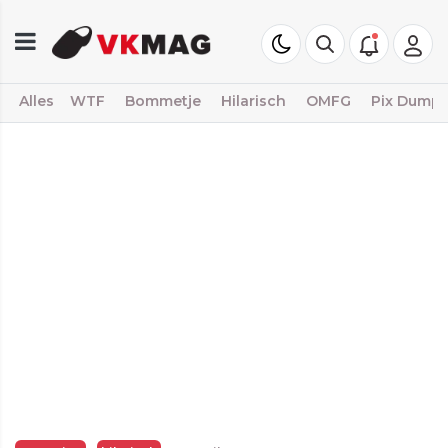
Alles
WTF
Bommetje
Hilarisch
OMFG
Pix Dump