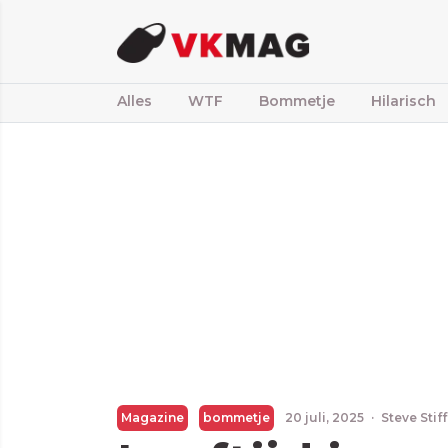
Alles
WTF
Bommetje
Hilarisch
Magazine
bommetje
20 juli, 2025
·
Steve Stif