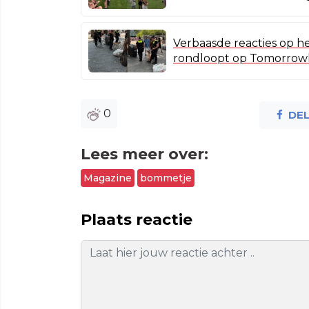
Verbaasde reacties op he
rondloopt op Tomorrow
0
DE
Lees meer over:
Magazine
bommetje
Plaats reactie