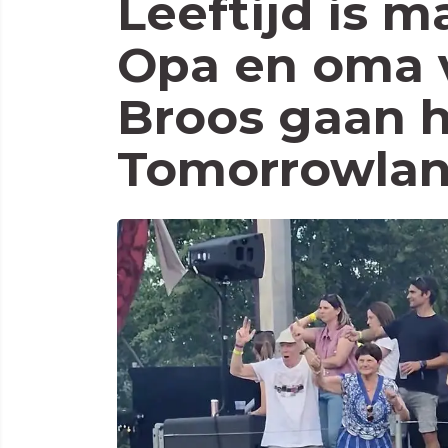
Leeftijd is m
Opa en oma 
Broos gaan he
Tomorrowla