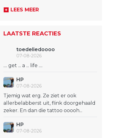
LEES MEER
LAATSTE REACTIES
toedeliedoooo
07-08-2026
.... get ... a ... life ....
HP
07-08-2026
Tjemig wat erg. Ze ziet er ook
allerbelabberst uit, flink doorgehaald
zeker. En dan die tattoo ooooh...
HP
07-08-2026