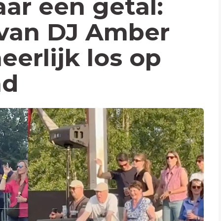
aar een getal:
van DJ Amber
erlijk los op
nd