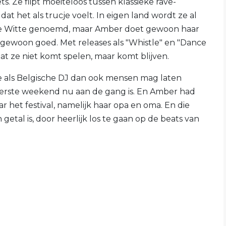
ts. Ze flipt moeiteloos tussen klassieke rave-
at het als trucje voelt. In eigen land wordt ze al
 de Witte genoemd, maar Amber doet gewoon haar
 gewoon goed. Met releases als "Whistle" en "Dance
dat ze niet komt spelen, maar komt blijven.
 je als Belgische DJ dan ook mensen mag laten
erste weekend nu aan de gang is. En Amber had
het festival, namelijk haar opa en oma. En die
 getal is, door heerlijk los te gaan op de beats van