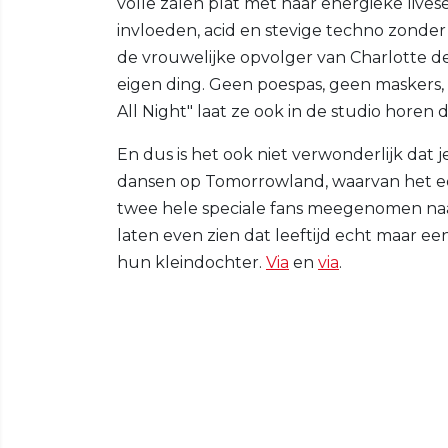
volle zalen plat met haar energieke livese
invloeden, acid en stevige techno zonder d
de vrouwelijke opvolger van Charlotte
eigen ding. Geen poespas, geen maskers,
All Night" laat ze ook in de studio horen 
En dus is het ook niet verwonderlijk dat
dansen op Tomorrowland, waarvan het e
twee hele speciale fans meegenomen naar 
laten even zien dat leeftijd echt maar een
hun kleindochter.
Via
en
via
.