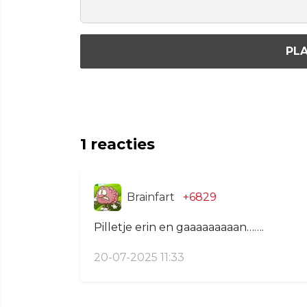
PLA
1
reacties
Brainfart
+6829
Pilletje erin en gaaaaaaaaan…….
20-07-2025 11:33