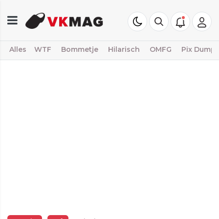
Alles
WTF
Bommetje
Hilarisch
OMFG
Pix Dump