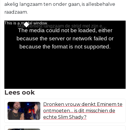
akelig langzaam ten onder gaan, is allesbehalve
raadzaam.
Lees ook
Dronken vrouw denkt Eminem te
ontmoeten… is dit misschien de
echte Slim Shady?