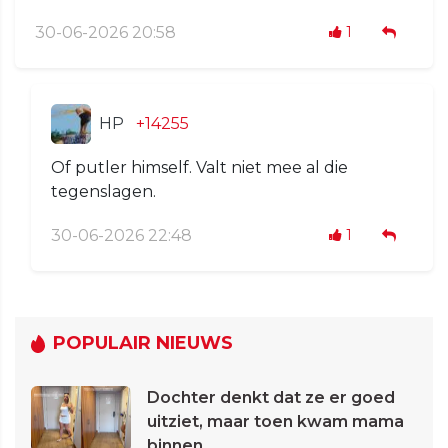
30-06-2026 20:58
1
HP
+14255
Of putler himself. Valt niet mee al die
tegenslagen.
30-06-2026 22:48
1
POPULAIR NIEUWS
Dochter denkt dat ze er goed
uitziet, maar toen kwam mama
binnen