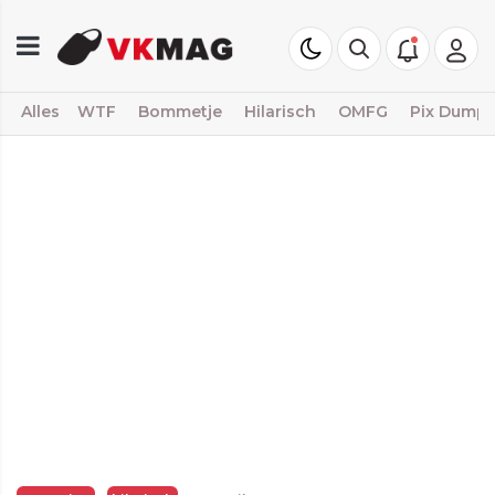
Alles
WTF
Bommetje
Hilarisch
OMFG
Pix Dump