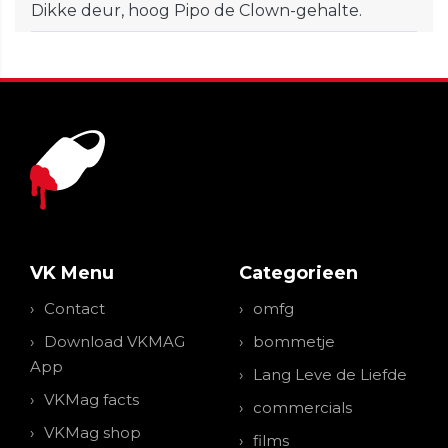
Dikke deur, hoog Pipo de Clown-gehalte.
VK Menu
Categorieen
Contact
omfg
Download VKMAG
bommetje
App
Lang Leve de Liefde
VKMag facts
commercials
VKMag shop
films