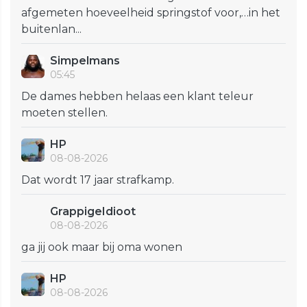
afgemeten hoeveelheid springstof voor,…in het
buitenlan...
Simpelmans
05:45
De dames hebben helaas een klant teleur
moeten stellen.
HP
08-08-2026
Dat wordt 17 jaar strafkamp.
GrappigeIdioot
08-08-2026
ga jij ook maar bij oma wonen
HP
08-08-2026