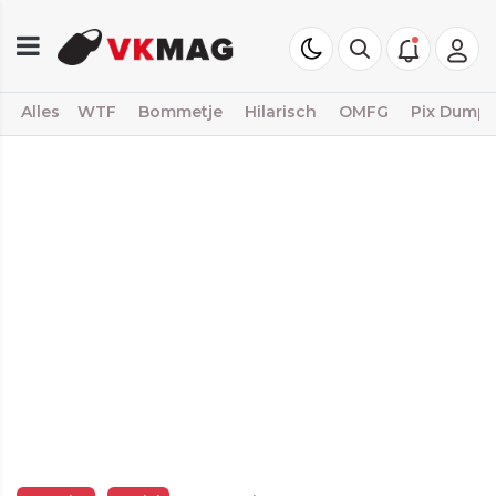
Alles
WTF
Bommetje
Hilarisch
OMFG
Pix Dump