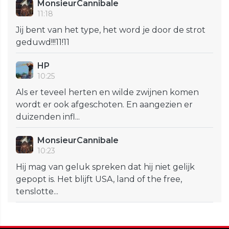
MonsieurCannibale
11:18
Jij bent van het type, het word je door de strot
geduwd!!!11!11
HP
10:25
Als er teveel herten en wilde zwijnen komen
wordt er ook afgeschoten. En aangezien er
duizenden infl...
MonsieurCannibale
10:23
Hij mag van geluk spreken dat hij niet gelijk
gepopt is. Het blijft USA, land of the free,
tenslotte...