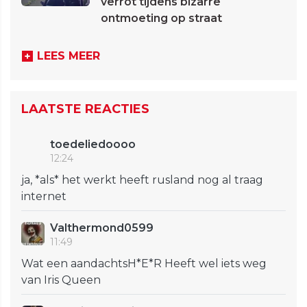
verrot tijdens bizarre
ontmoeting op straat
LEES MEER
LAATSTE REACTIES
toedeliedoooo
12:24
ja, *als* het werkt heeft rusland nog al traag
internet
Valthermond0599
11:49
Wat een aandachtsH*E*R Heeft wel iets weg
van Iris Queen