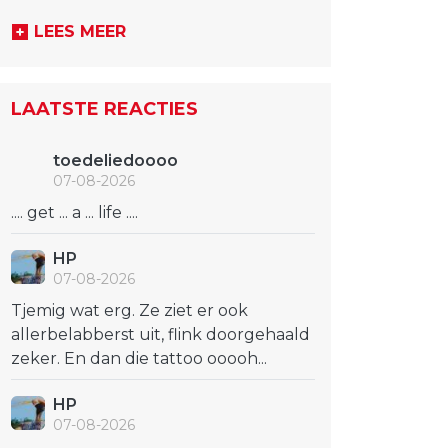
LEES MEER
LAATSTE REACTIES
toedeliedoooo
07-08-2026
.... get ... a ... life ....
HP
07-08-2026
Tjemig wat erg. Ze ziet er ook
allerbelabberst uit, flink doorgehaald
zeker. En dan die tattoo ooooh...
HP
07-08-2026