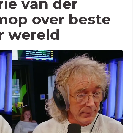
ie van der
mop over beste
r wereld