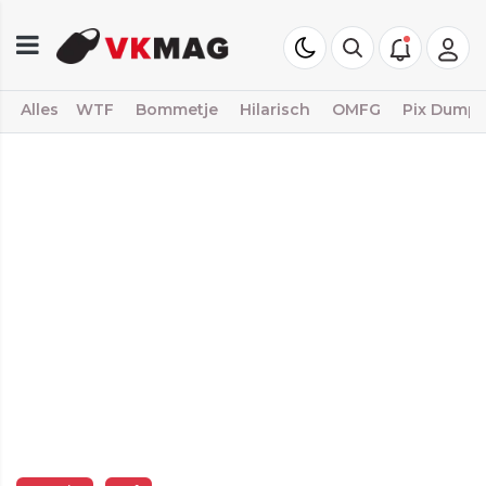
Alles
WTF
Bommetje
Hilarisch
OMFG
Pix Dump