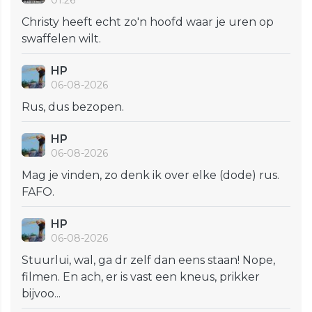
01:26
Christy heeft echt zo'n hoofd waar je uren op
swaffelen wilt.
HP
06-08-2026
Rus, dus bezopen.
HP
06-08-2026
Mag je vinden, zo denk ik over elke (dode) rus.
FAFO.
HP
06-08-2026
Stuurlui, wal, ga dr zelf dan eens staan! Nope,
filmen. En ach, er is vast een kneus, prikker
bijvoo...