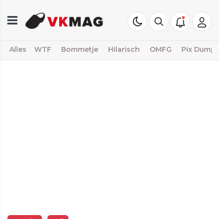
Alles
WTF
Bommetje
Hilarisch
OMFG
Pix Dump