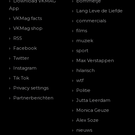
Download VKMAG
bommetje
App
Lang Leve de Liefde
VKMag facts
commercials
VKMag shop
films
RSS
muziek
Facebook
sport
Twitter
Max Verstappen
Instagram
hilarisch
Tik Tok
wtf
Privacy settings
Politie
Partnerberichten
Jutta Leerdam
Monica Geuze
Alex Soze
nieuws