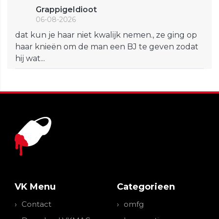
GrappigeIdioot
06-08-2026
dat kun je haar niet kwalijk nemen., ze ging op
haar knieën om de man een BJ te geven zodat
hij wat...
VK Menu
Categorieen
Contact
omfg