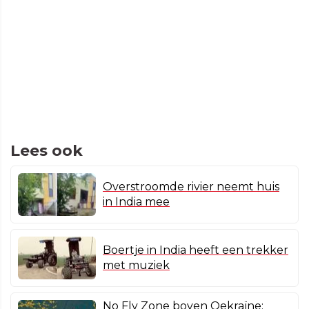
Lees ook
Overstroomde rivier neemt huis
in India mee
Boertje in India heeft een trekker
met muziek
No Fly Zone boven Oekraïne: