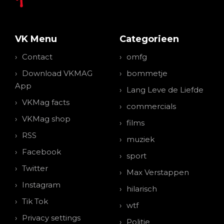
VK Menu
Categorieen
Contact
omfg
Download VKMAG
bommetje
App
Lang Leve de Liefde
VKMag facts
commercials
VKMag shop
films
RSS
muziek
Facebook
sport
Twitter
Max Verstappen
Instagram
hilarisch
Tik Tok
wtf
Privacy settings
Politie