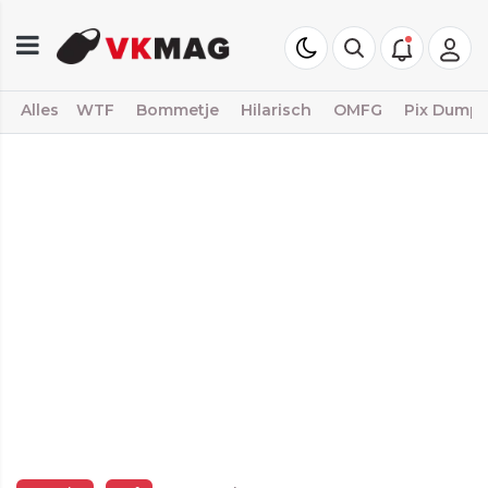
Alles
WTF
Bommetje
Hilarisch
OMFG
Pix Dump