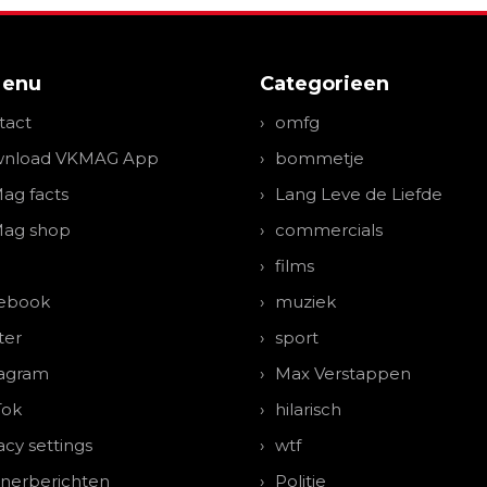
Menu
Categorieen
tact
omfg
nload VKMAG App
bommetje
ag facts
Lang Leve de Liefde
ag shop
commercials
films
ebook
muziek
ter
sport
tagram
Max Verstappen
Tok
hilarisch
acy settings
wtf
tnerberichten
Politie