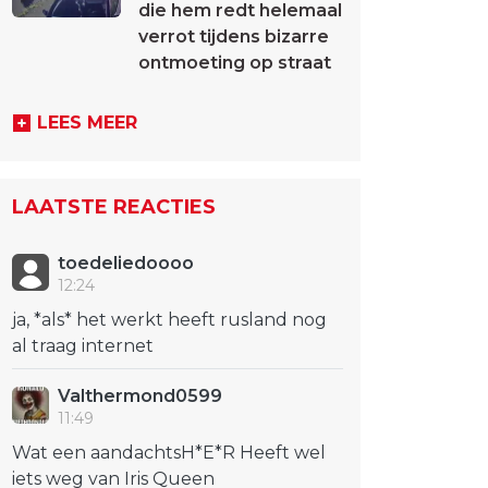
die hem redt helemaal
verrot tijdens bizarre
ontmoeting op straat
LEES MEER
LAATSTE REACTIES
toedeliedoooo
12:24
ja, *als* het werkt heeft rusland nog
al traag internet
Valthermond0599
11:49
Wat een aandachtsH*E*R Heeft wel
iets weg van Iris Queen