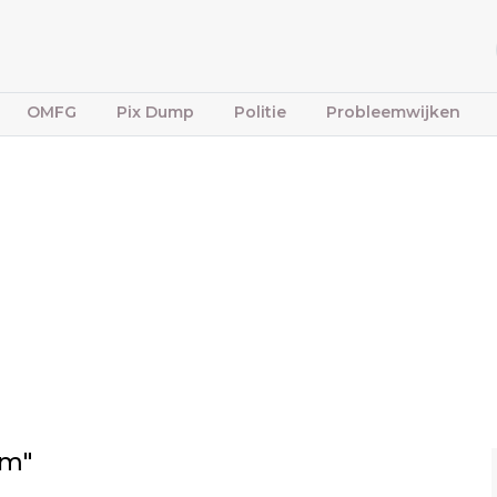
OMFG
Pix Dump
Politie
Probleemwijken
am"