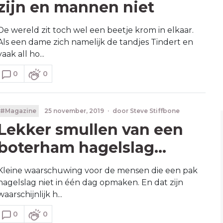
zijn en mannen niet
De wereld zit toch wel een beetje krom in elkaar.
Als een dame zich namelijk de tandjes Tindert en
vaak all ho...
0
0
#Magazine
25 november, 2019
·
door
Steve Stiffbone
Lekker smullen van een
boterham hagelslag...
Kleine waarschuwing voor de mensen die een pak
hagelslag niet in één dag opmaken. En dat zijn
waarschijnlijk h...
0
0