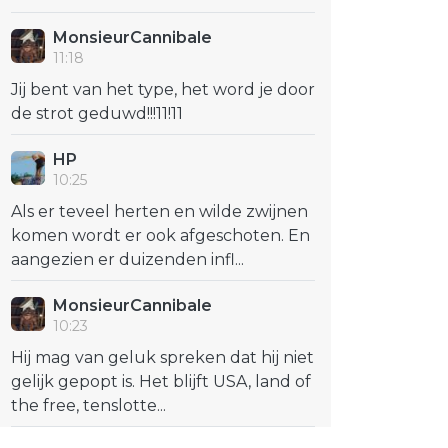
MonsieurCannibale
11:18
Jij bent van het type, het word je door
de strot geduwd!!!11!11
HP
10:25
Als er teveel herten en wilde zwijnen
komen wordt er ook afgeschoten. En
aangezien er duizenden infl...
MonsieurCannibale
10:23
Hij mag van geluk spreken dat hij niet
gelijk gepopt is. Het blijft USA, land of
the free, tenslotte...