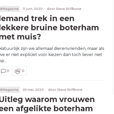
#Magazine
11 juni, 2020
·
door
Steve Stiffbone
Iemand trek in een
lekkere bruine boterham
met muis?
Natuurlijk zijn we allemaal dierenvrienden, maar als
we er niet expliciet voor kiezen dan toch liever niet
op...
0
0
#Magazine
05 mei, 2020
·
door
Steve Stiffbone
Uitleg waarom vrouwen
een afgelikte boterham