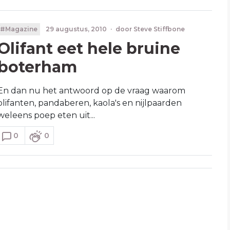
#Magazine
29 augustus, 2010
·
door
Steve Stiffbone
Olifant eet hele bruine
boterham
En dan nu het antwoord op de vraag waarom
olifanten, pandaberen, kaola's en nijlpaarden
weleens poep eten uit...
0
0