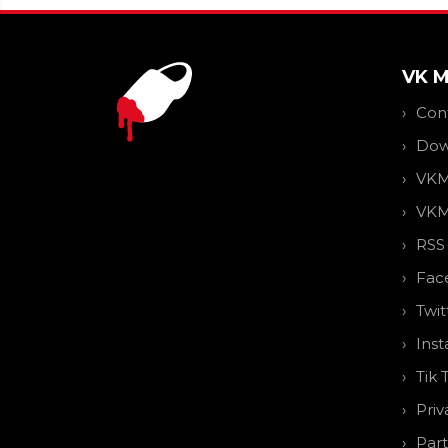
VK 
Con
Dow
VKM
VKM
RSS
Fac
Twit
Ins
Tik 
Priv
Par