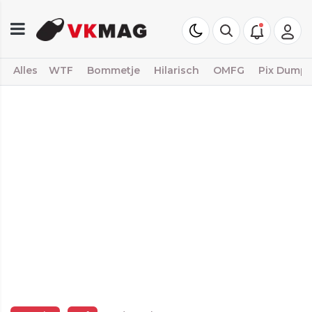
Alles
WTF
Bommetje
Hilarisch
OMFG
Pix Dump