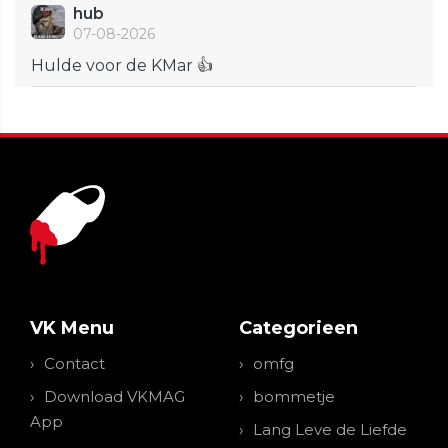
hub
07-08-2026
Hulde voor de KMar 👍
VK Menu
Categorieen
Contact
omfg
Download VKMAG
bommetje
App
Lang Leve de Liefde