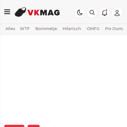
Alles
WTF
Bommetje
Hilarisch
OMFG
Pix Dump