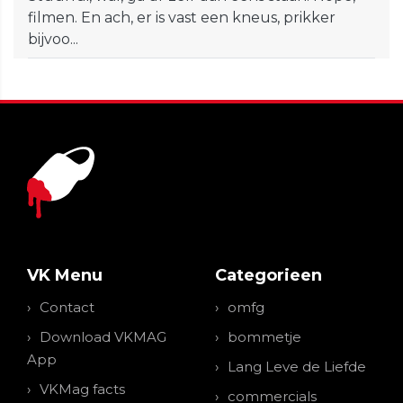
filmen. En ach, er is vast een kneus, prikker
bijvoo...
VK Menu
Categorieen
Contact
omfg
Download VKMAG
bommetje
App
Lang Leve de Liefde
VKMag facts
commercials