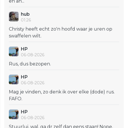
en an...
hub
01:26
Christy heeft echt zo'n hoofd waar je uren op
swaffelen wilt.
HP
06-08-2026
Rus, dus bezopen.
HP
06-08-2026
Mag je vinden, zo denk ik over elke (dode) rus.
FAFO.
HP
06-08-2026
Stuurlui, wal, ga dr zelf dan eens staan! Nope,