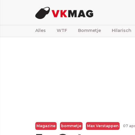
Alles
WTF
Bommetje
Hilarisch
Magazine
bommetje
Max Verstappen
07 apr