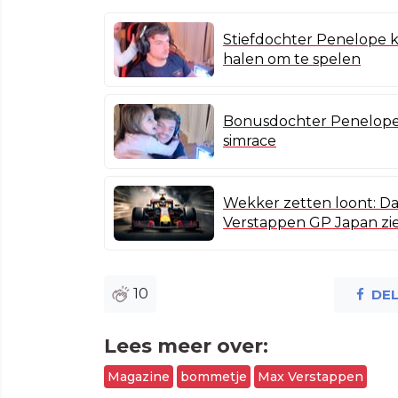
Stiefdochter Penelope k
halen om te spelen
Bonusdochter Penelope 
simrace
Wekker zetten loont: D
Verstappen GP Japan zi
10
DE
Lees meer over:
Magazine
bommetje
Max Verstappen