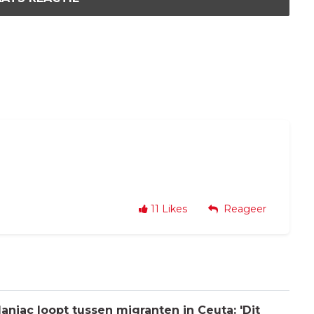
11
Likes
Reageer
aniac loopt tussen migranten in Ceuta: 'Dit