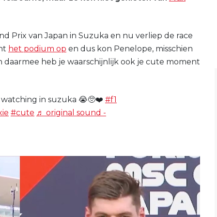
and Prix van Japan in Suzuka en nu verliep de race
cht
het podium op
en dus kon Penelope, misschien
n daarmee heb je waarschijnlijk ook je cute moment
s watching in suzuka 😭🥺❤️
#f1
ie
#cute
♬ original sound -