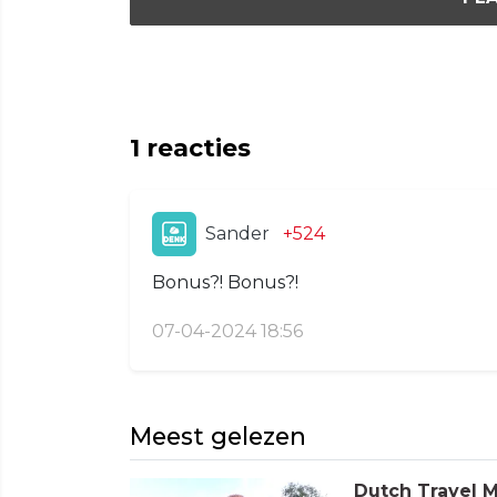
1
reacties
Sander
+524
Bonus?! Bonus?!
07-04-2024 18:56
Meest gelezen
Dutch Travel M