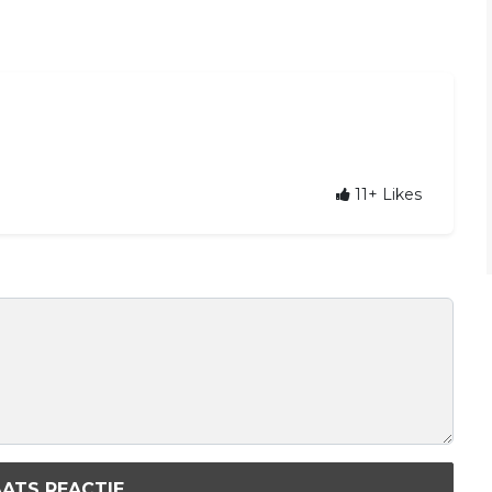
11+
Likes
ATS REACTIE