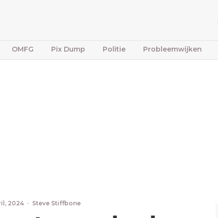
OMFG
Pix Dump
Politie
Probleemwijken
il, 2024
·
Steve Stiffbone