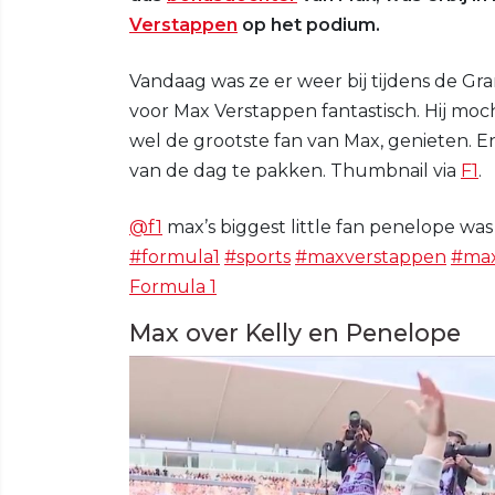
Verstappen
op het podium.
Vandaag was ze er weer bij tijdens de Gr
voor Max Verstappen fantastisch. Hij mo
wel de grootste fan van Max, genieten. E
van de dag te pakken. Thumbnail via
F1
.
@f1
max’s biggest little fan penelope wa
#formula1
#sports
#maxverstappen
#max
Formula 1
Max over Kelly en Penelope