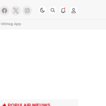
VKMag App
POPULAIR NIEUWS