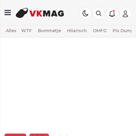
Alles
WTF
Bommetje
Hilarisch
OMFG
Pix Dump