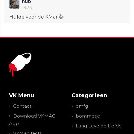
hub
19:33
Hulde voor de KMar 👍
VK Menu
Categorieen
Contact
omfg
Download VKMAG
bommetje
App
Lang Leve de Liefde
VKMag facts