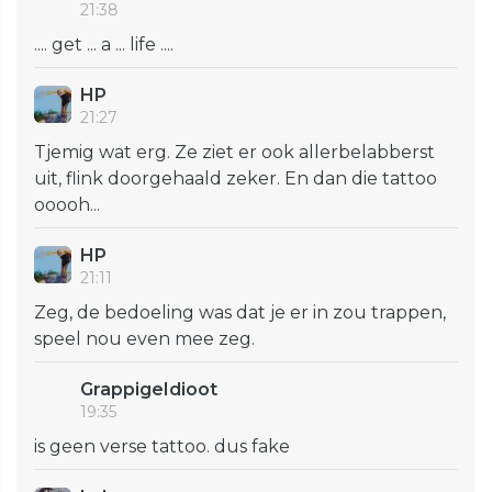
21:38
.... get ... a ... life ....
HP
21:27
Tjemig wat erg. Ze ziet er ook allerbelabberst
uit, flink doorgehaald zeker. En dan die tattoo
ooooh...
HP
21:11
Zeg, de bedoeling was dat je er in zou trappen,
speel nou even mee zeg.
GrappigeIdioot
19:35
is geen verse tattoo. dus fake