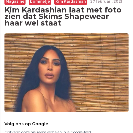
Magazine
bommetje
Kim Kardashian
27 februari, 2021
·
Kim Kardashian laat met foto
zien dat Skims Shapewear
haar wel staat
Volg ons op Google
Ontvang onze nieuwste verhalen in je Google-feed