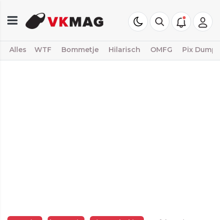
Alles
WTF
Bommetje
Hilarisch
OMFG
Pix Dump