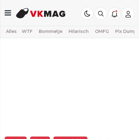
Alles
WTF
Bommetje
Hilarisch
OMFG
Pix Dump