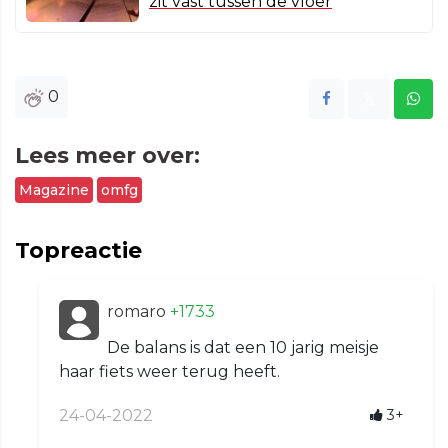
zit vast tussen de vloer
0
Lees meer over:
Magazine
omfg
Topreactie
romaro
+1733
De balans is dat een 10 jarig meisje
haar fiets weer terug heeft.
24-04-2022
3+