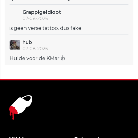
GrappigeIdioot
07-08-2026
is geen verse tattoo. dus fake
hub
07-08-2026
Hulde voor de KMar 👍