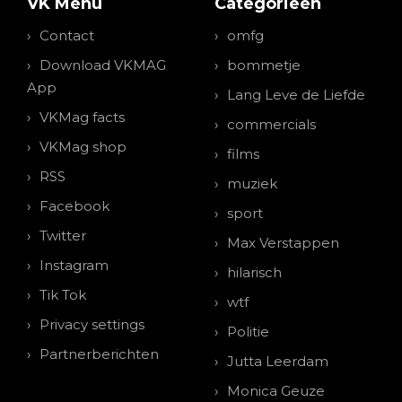
VK Menu
Categorieen
Contact
omfg
Download VKMAG
bommetje
App
Lang Leve de Liefde
VKMag facts
commercials
VKMag shop
films
RSS
muziek
Facebook
sport
Twitter
Max Verstappen
Instagram
hilarisch
Tik Tok
wtf
Privacy settings
Politie
Partnerberichten
Jutta Leerdam
Monica Geuze