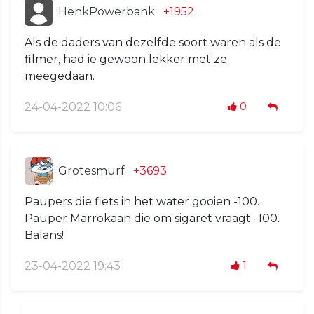
HenkPowerbank
+1952
Als de daders van dezelfde soort waren als de
filmer, had ie gewoon lekker met ze
meegedaan.
24-04-2022 10:06
0
Grotesmurf
+3693
Paupers die fiets in het water gooien -100.
Pauper Marrokaan die om sigaret vraagt -100.
Balans!
23-04-2022 19:43
1