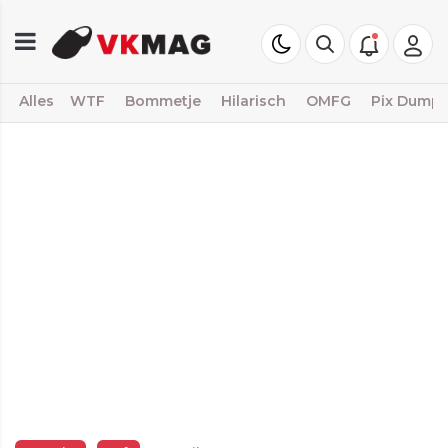
Alles
WTF
Bommetje
Hilarisch
OMFG
Pix Dump