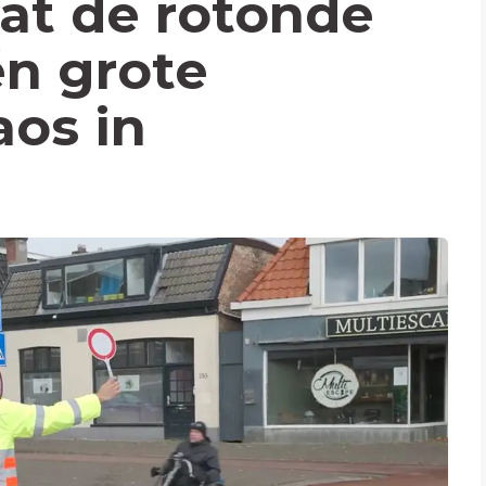
aat de rotonde
én grote
os in