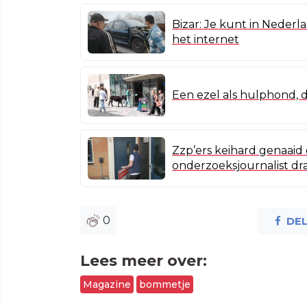
Bizar: Je kunt in Nederl
het internet
Een ezel als hulphond, 
Zzp’ers keihard genaaid 
onderzoeksjournalist dra
0
DE
Lees meer over:
Magazine
bommetje