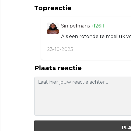
Topreactie
Simpelmans
+12611
Als een rotonde te moeiluk vo
23-10-2025
Plaats reactie
PLA