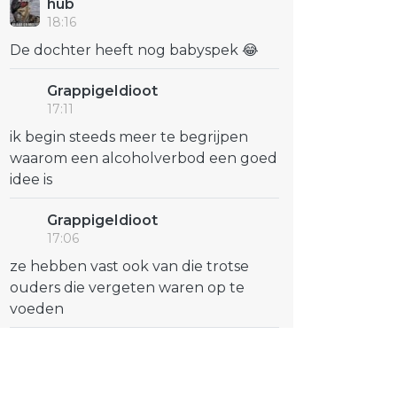
hub
18:16
De dochter heeft nog babyspek 😂
GrappigeIdioot
17:11
ik begin steeds meer te begrijpen
waarom een alcoholverbod een goed
idee is
GrappigeIdioot
17:06
ze hebben vast ook van die trotse
ouders die vergeten waren op te
voeden