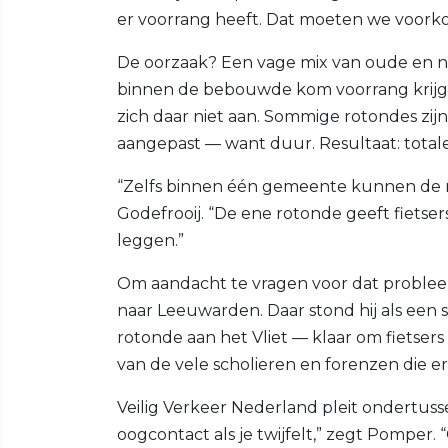
er voorrang heeft. Dat moeten we voork
De oorzaak? Een vage mix van oude en nie
binnen de bebouwde kom voorrang krijge
zich daar niet aan. Sommige rotondes zij
aangepast — want duur. Resultaat: totale
“Zelfs binnen één gemeente kunnen de re
Godefrooij. “De ene rotonde geeft fietsers
leggen.”
Om aandacht te vragen voor dat problee
naar Leeuwarden. Daar stond hij als een 
rotonde aan het Vliet — klaar om fietsers 
van de vele scholieren en forenzen die e
Veilig Verkeer Nederland pleit ondertus
oogcontact als je twijfelt,” zegt Pomper