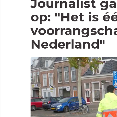
Journalist g
op: "Het is é
voorrangscha
Nederland"