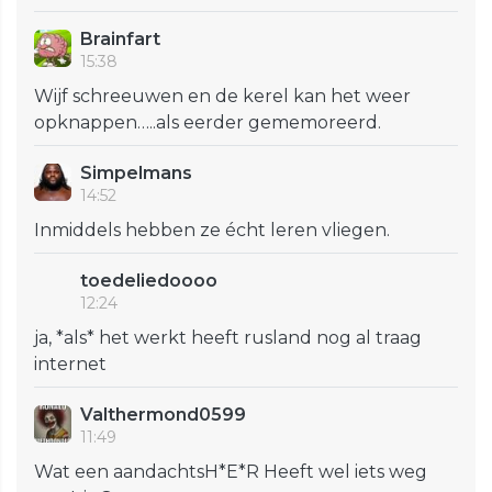
Brainfart
15:38
Wijf schreeuwen en de kerel kan het weer
opknappen…..als eerder gememoreerd.
Simpelmans
14:52
Inmiddels hebben ze écht leren vliegen.
toedeliedoooo
12:24
ja, *als* het werkt heeft rusland nog al traag
internet
Valthermond0599
11:49
Wat een aandachtsH*E*R Heeft wel iets weg