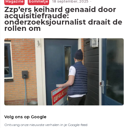
Magazine
bommetje
18 september, 2025
·
Zzp’ers keihard genaaid door
acquisitiefraude:
onderzoeksjournalist draait de
rollen om
Volg ons op Google
Ontvang onze nieuwste verhalen in je Google-feed