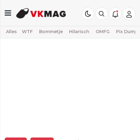
Alles
WTF
Bommetje
Hilarisch
OMFG
Pix Dump