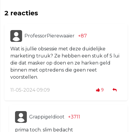
2
reacties
ProfessorPierewaaier
+87
Wat is jullie obsessie met deze duidelijke
marketing truuk? Ze hebben een stuk of 5 lui
die dat masker op doen en ze harken geld
binnen met optredens die geen reet
voorstellen.
11-05-2024 09:09
9
GrappigeIdioot
+3711
prima toch. slim bedacht