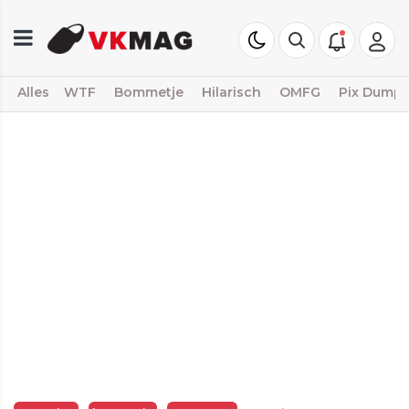
Alles
WTF
Bommetje
Hilarisch
OMFG
Pix Dump