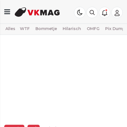
Alles
WTF
Bommetje
Hilarisch
OMFG
Pix Dump