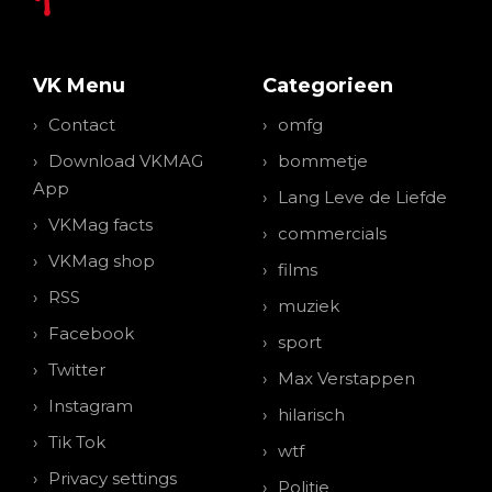
VK Menu
Categorieen
Contact
omfg
Download VKMAG
bommetje
App
Lang Leve de Liefde
VKMag facts
commercials
VKMag shop
films
RSS
muziek
Facebook
sport
Twitter
Max Verstappen
Instagram
hilarisch
Tik Tok
wtf
Privacy settings
Politie