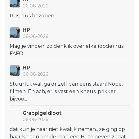
06-08-2026
Rus, dus bezopen.
HP
06-08-2026
Mag je vinden, zo denk ik over elke (dode) rus.
FAFO.
HP
06-08-2026
Stuurlui, wal, ga dr zelf dan eens staan! Nope,
filmen. En ach, er is vast een kneus, prikker
bijvoo...
GrappigeIdioot
06-08-2026
dat kun je haar niet kwalijk nemen., ze ging op
haar knieën om de man een BJ te geven zodat