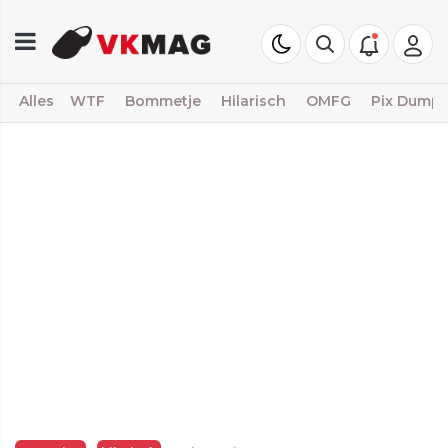
Alles
WTF
Bommetje
Hilarisch
OMFG
Pix Dump