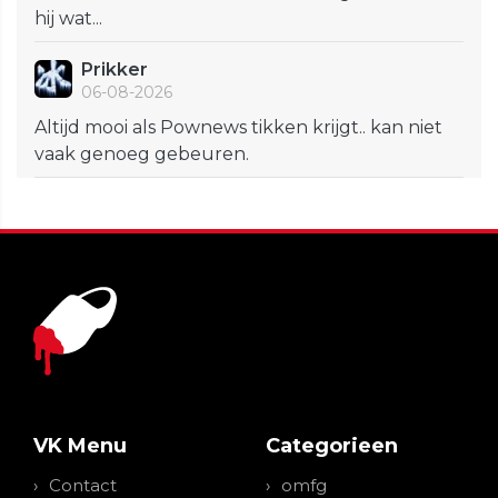
hij wat...
Prikker
06-08-2026
Altijd mooi als Pownews tikken krijgt.. kan niet
vaak genoeg gebeuren.
VK Menu
Categorieen
Contact
omfg