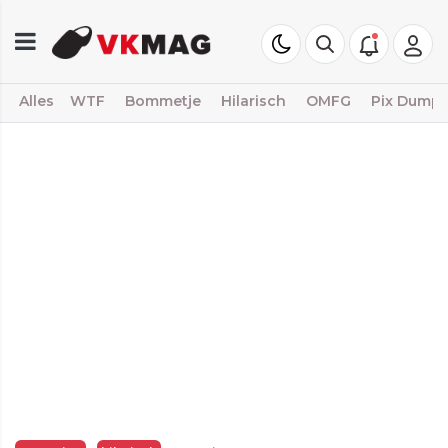
Alles
WTF
Bommetje
Hilarisch
OMFG
Pix Dump