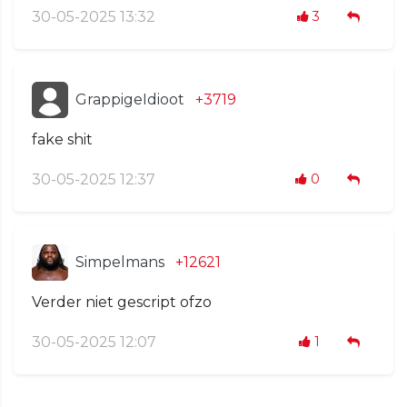
30-05-2025 13:32
3
GrappigeIdioot
+3719
fake shit
30-05-2025 12:37
0
Simpelmans
+12621
Verder niet gescript ofzo
30-05-2025 12:07
1