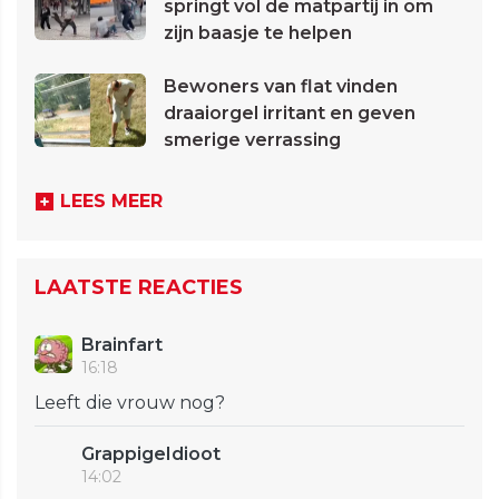
springt vol de matpartij in om
zijn baasje te helpen
Bewoners van flat vinden
draaiorgel irritant en geven
smerige verrassing
LEES MEER
LAATSTE REACTIES
Brainfart
16:18
Leeft die vrouw nog?
GrappigeIdioot
14:02