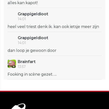
alles kan kapot!
GrappigeIdioot
14:01
heel veel triest denk ik. kan ook ietsje meer zijn
GrappigeIdioot
14:01
dan loop je gewoon door
Brainfart
13:57
Fooking in scène gezet…..