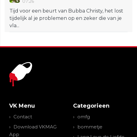
07:26
Tijd voor een beurt van Bubba Christy, het lost
tijdelijk al je problemen op en zeker die van je
vla...
VK Menu
Categorieen
Contact
omfg
Download VKMAG
bommetje
App
Lang Leve de Liefde