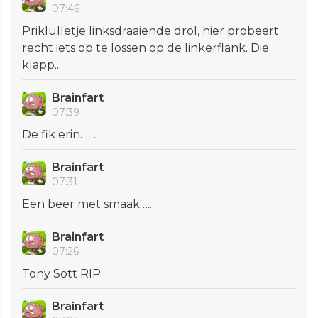
07:46
Priklulletje linksdraaiende drol, hier probeert
recht iets op te lossen op de linkerflank. Die
klapp...
Brainfart
07:39
De fik erin……
Brainfart
07:31
Een beer met smaak…..
Brainfart
07:26
Tony Sott RIP
Brainfart