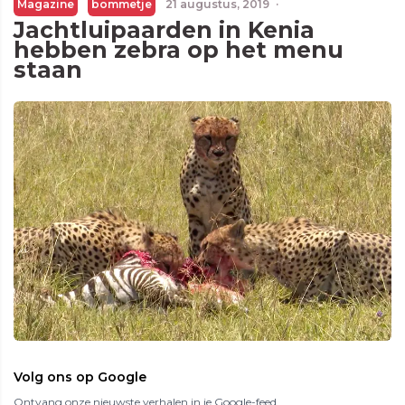
Magazine
bommetje
21 augustus, 2019
·
Jachtluipaarden in Kenia
hebben zebra op het menu
staan
Volg ons op Google
Ontvang onze nieuwste verhalen in je Google-feed