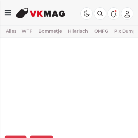
Alles
WTF
Bommetje
Hilarisch
OMFG
Pix Dump