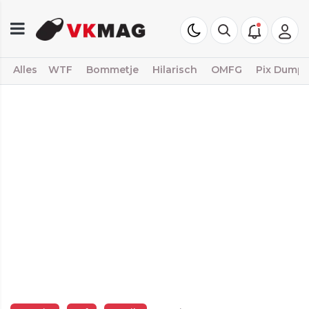
Alles
WTF
Bommetje
Hilarisch
OMFG
Pix Dump