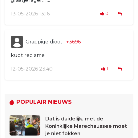
graatje lager…….
13-05-2026 13:16
0
GrappigeIdioot
+3696
kudt reclame
12-05-2026 23:40
1
POPULAIR NIEUWS
Dat is duidelijk, met de
Koninklijke Marechaussee moet
je niet fokken