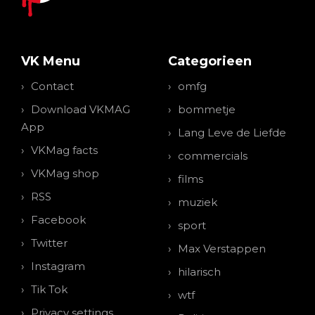
VK Menu
Categorieen
Contact
omfg
Download VKMAG
bommetje
App
Lang Leve de Liefde
VKMag facts
commercials
VKMag shop
films
RSS
muziek
Facebook
sport
Twitter
Max Verstappen
Instagram
hilarisch
Tik Tok
wtf
Privacy settings