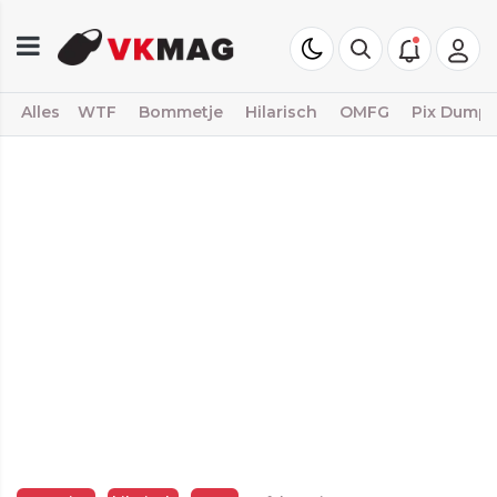
Alles
WTF
Bommetje
Hilarisch
OMFG
Pix Dump