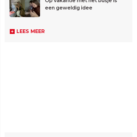
Op vakantie met het busje is
een geweldig idee
LEES MEER