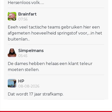
Hersenloos volk…..
Brainfart
07:56
Eeeh veel tactische teams gebruiken hier een
afgemeten hoeveelheid springstof voor,…in het
buitenlan...
Simpelmans
05:45
De dames hebben helaas een klant teleur
moeten stellen.
HP
08-08-2026
Dat wordt 17 jaar strafkamp.