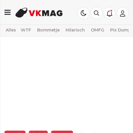
Alles
WTF
Bommetje
Hilarisch
OMFG
Pix Dump