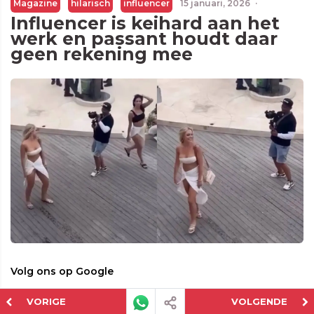
Magazine
hilarisch
influencer
15 januari, 2026
·
Influencer is keihard aan het
werk en passant houdt daar
geen rekening mee
Volg ons op Google
Ontvang onze nieuwste verhalen in je Google-feed
VORIGE
VOLGENDE