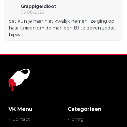
GrappigeIdioot
06-08-2026
dat kun je haar niet kwalijk nemen., ze ging op
haar knieën om de man een BJ te geven zodat
hij wat...
VK Menu
Categorieen
Contact
omfg