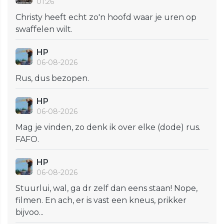
01:26
Christy heeft echt zo'n hoofd waar je uren op
swaffelen wilt.
HP
06-08-2026
Rus, dus bezopen.
HP
06-08-2026
Mag je vinden, zo denk ik over elke (dode) rus.
FAFO.
HP
06-08-2026
Stuurlui, wal, ga dr zelf dan eens staan! Nope,
filmen. En ach, er is vast een kneus, prikker
bijvoo...