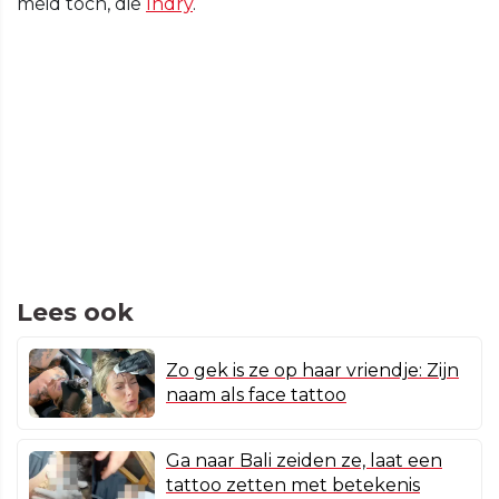
meid toch, die
Indry
.
Lees ook
Zo gek is ze op haar vriendje: Zijn
naam als face tattoo
Ga naar Bali zeiden ze, laat een
tattoo zetten met betekenis