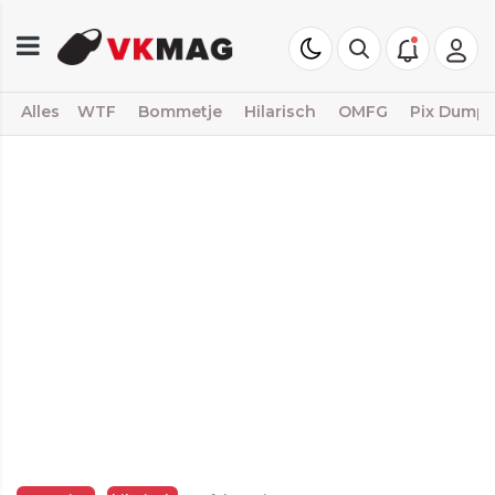
Alles
WTF
Bommetje
Hilarisch
OMFG
Pix Dump