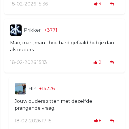
18-02-2026 15:36
4
Prikker
+3771
Man, man, man... hoe hard gefaald heb je dan
als ouders...
18-02-2026 15:13
0
HP
+14226
Jouw ouders zitten met dezelfde
prangende vraag.
18-02-2026 17:15
6