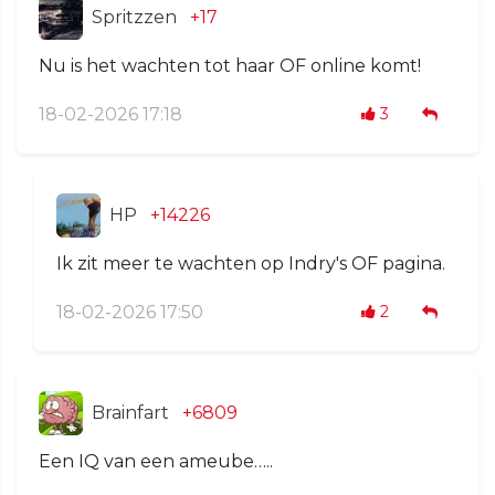
Spritzzen
+17
Nu is het wachten tot haar OF online komt!
18-02-2026 17:18
3
HP
+14226
Ik zit meer te wachten op Indry's OF pagina.
18-02-2026 17:50
2
Brainfart
+6809
Een IQ van een ameube…..