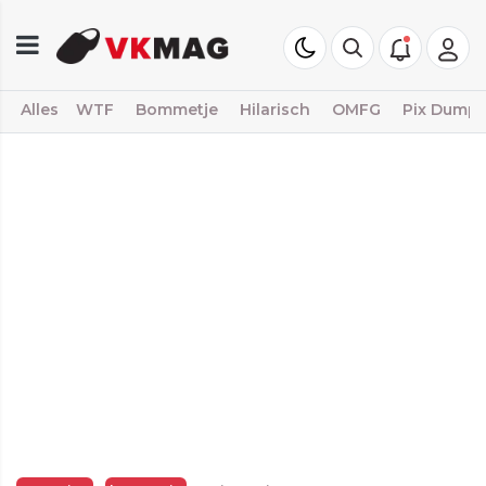
Alles
WTF
Bommetje
Hilarisch
OMFG
Pix Dump