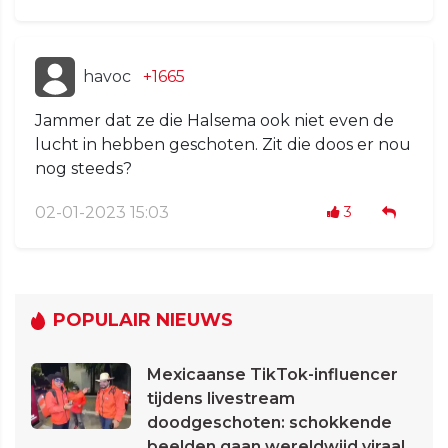
havoc
+1665
Jammer dat ze die Halsema ook niet even de
lucht in hebben geschoten. Zit die doos er nou
nog steeds?
02-01-2023 15:03
3
POPULAIR NIEUWS
Mexicaanse TikTok-influencer
tijdens livestream
doodgeschoten: schokkende
beelden gaan wereldwijd viraal