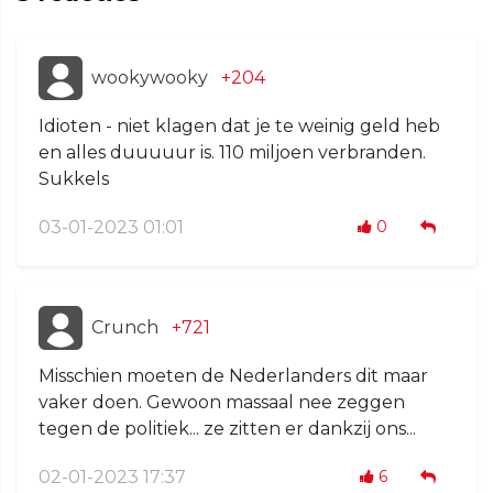
wookywooky
+204
Idioten - niet klagen dat je te weinig geld heb
en alles duuuuur is. 110 miljoen verbranden.
Sukkels
03-01-2023 01:01
0
Crunch
+721
Misschien moeten de Nederlanders dit maar
vaker doen. Gewoon massaal nee zeggen
tegen de politiek... ze zitten er dankzij ons...
02-01-2023 17:37
6