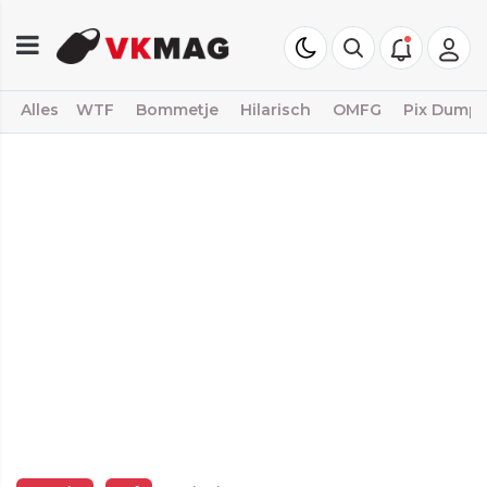
Alles
WTF
Bommetje
Hilarisch
OMFG
Pix Dump