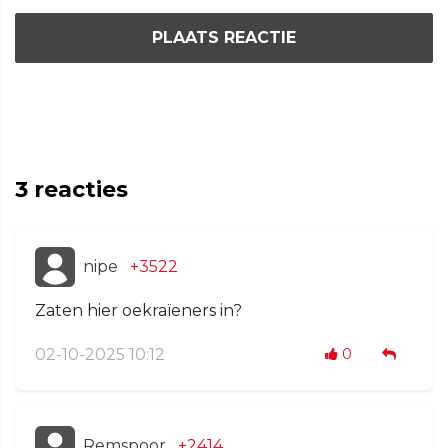
PLAATS REACTIE
3
reacties
nipe
+3522
Zaten hier oekraïeners in?
02-10-2025 10:12
0
Remspoor
+2414