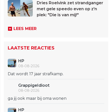
Dries Roelvink zet strandganger
met gele speedo even op z'n
plek: "Die is van mij!"
LEES MEER
LAATSTE REACTIES
HP
08-08-2026
Dat wordt 17 jaar strafkamp.
GrappigeIdioot
08-08-2026
ga jij ook maar bij oma wonen
HP