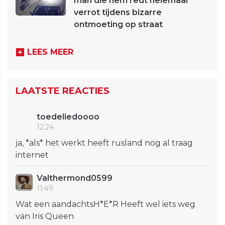
man die hem redt helemaal
verrot tijdens bizarre
ontmoeting op straat
LEES MEER
LAATSTE REACTIES
toedeliedoooo
12:24
ja, *als* het werkt heeft rusland nog al traag
internet
Valthermond0599
11:49
Wat een aandachtsH*E*R Heeft wel iets weg
van Iris Queen