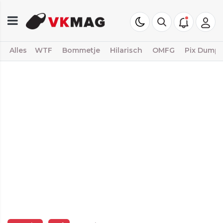
Alles
WTF
Bommetje
Hilarisch
OMFG
Pix Dump