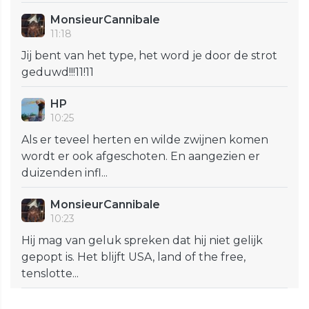
MonsieurCannibale
11:18
Jij bent van het type, het word je door de strot
geduwd!!!11!11
HP
10:25
Als er teveel herten en wilde zwijnen komen
wordt er ook afgeschoten. En aangezien er
duizenden infl...
MonsieurCannibale
10:23
Hij mag van geluk spreken dat hij niet gelijk
gepopt is. Het blijft USA, land of the free,
tenslotte...