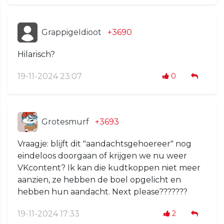
GrappigeIdioot
+3690
Hilarisch?
19-11-2024 23:07
0
Grotesmurf
+3693
Vraagje: blijft dit "aandachtsgehoereer" nog
eindeloos doorgaan of krijgen we nu weer
VKcontent? Ik kan die kudtkoppen niet meer
aanzien, ze hebben de boel opgelicht en
hebben hun aandacht. Next please???????
19-11-2024 17:33
2