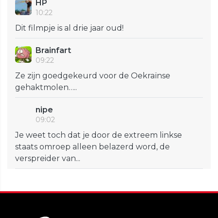
HP
10:22
Dit filmpje is al drie jaar oud!
Brainfart
09:22
Ze zijn goedgekeurd voor de Oekraïnse
gehaktmolen…..
nipe
09:02
Je weet toch dat je door de extreem linkse
staats omroep alleen belazerd word, de
verspreider van...