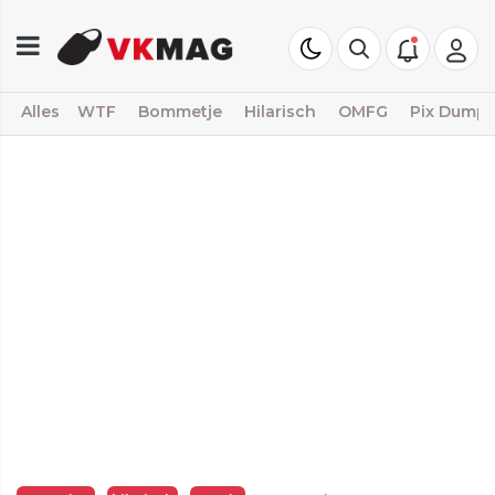
Alles
WTF
Bommetje
Hilarisch
OMFG
Pix Dump