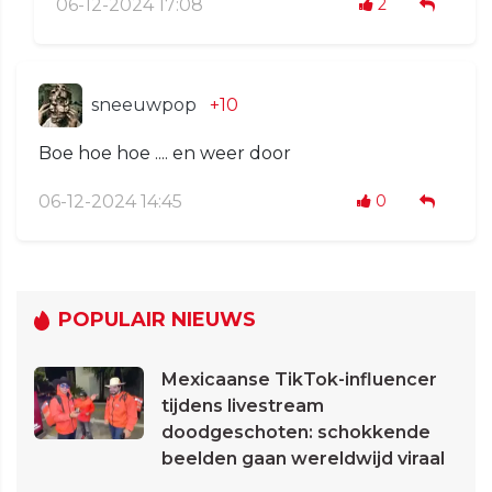
06-12-2024 17:08
2
sneeuwpop
+10
Boe hoe hoe .... en weer door
06-12-2024 14:45
0
POPULAIR NIEUWS
Mexicaanse TikTok-influencer
tijdens livestream
doodgeschoten: schokkende
beelden gaan wereldwijd viraal