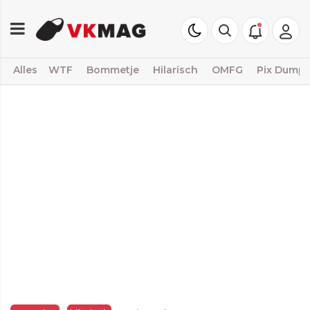
Alles
WTF
Bommetje
Hilarisch
OMFG
Pix Dump