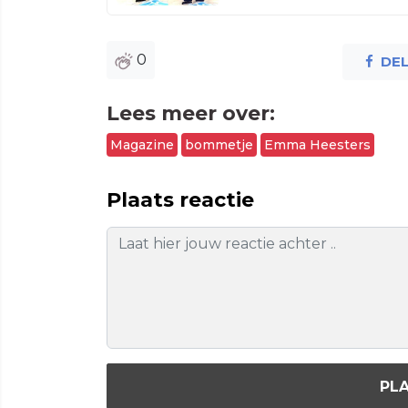
0
DE
Lees meer over:
Magazine
bommetje
Emma Heesters
Plaats reactie
PLA