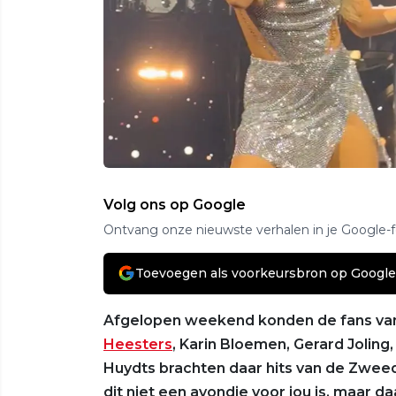
Volg ons op Google
Ontvang onze nieuwste verhalen in je Google-
Toevoegen als voorkeursbron op Google
Afgelopen weekend konden de fans v
Heesters
, Karin Bloemen, Gerard Jolin
Huydts brachten daar hits van de Zweed
dit niet een avondje voor jou is, maar da