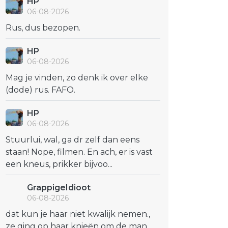
HP
06-08-2026
Rus, dus bezopen.
HP
06-08-2026
Mag je vinden, zo denk ik over elke
(dode) rus. FAFO.
HP
06-08-2026
Stuurlui, wal, ga dr zelf dan eens
staan! Nope, filmen. En ach, er is vast
een kneus, prikker bijvoo...
GrappigeIdioot
06-08-2026
dat kun je haar niet kwalijk nemen.,
ze ging op haar knieën om de man