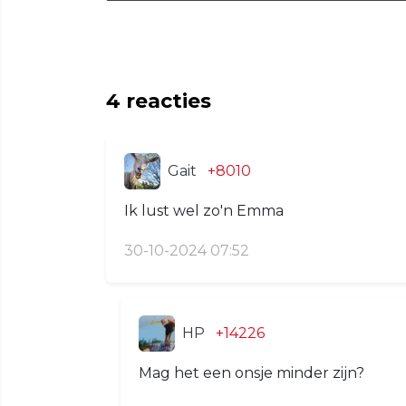
4
reacties
Gait
+8010
Ik lust wel zo'n Emma
30-10-2024 07:52
HP
+14226
Mag het een onsje minder zijn?