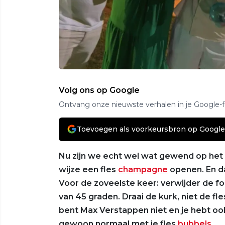
Volg ons op Google
Ontvang onze nieuwste verhalen in je Google-
Toevoegen als voorkeursbron op Google
Nu zijn we echt wel wat gewend op het
wijze een fles
champagne
openen. En dat
Voor de zoveelste keer: verwijder de fo
van 45 graden. Draai de kurk, niet de fl
bent Max Verstappen niet en je hebt 
gewoon normaal met je fles
bubbels
.