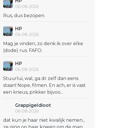
HP
06-08-2026
Rus, dus bezopen.
HP
06-08-2026
Mag je vinden, zo denk ik over elke
(dode) rus. FAFO.
HP
06-08-2026
Stuurlui, wal, ga dr zelf dan eens
staan! Nope, filmen. En ach, er is vast
een kneus, prikker bijvoo...
GrappigeIdioot
06-08-2026
dat kun je haar niet kwalijk nemen.,
ze ging op haar knieën om de man