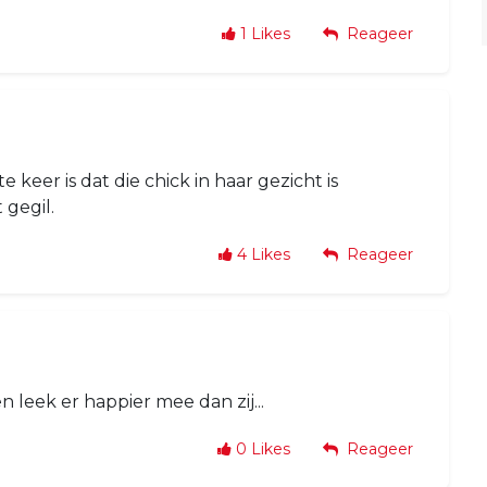
1
Likes
Reageer
 keer is dat die chick in haar gezicht is
 gegil.
4
Likes
Reageer
 en leek er happier mee dan zij...
0
Likes
Reageer