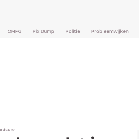
OMFG
Pix Dump
Politie
Probleemwijken
ardcore