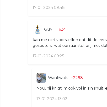
17-01-2024 09:48
Guy
+1624
kan me niet voorstellen dat dit de eerste
gespoten... wat een aanstellerij met dat
17-01-2024 09:25
WanKwats
+2298
Nou, hij krijgt 'm ook vol in z'n snuit,
17-01-2024 13:02