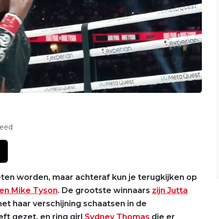
feed
ten worden, maar achteraf kun je terugkijken op
 en Mike Tyson
. De grootste winnaars
zijn Jutta
met haar verschijning schaatsen in de
t gezet, en ring girl
Sydney Thomas
die er