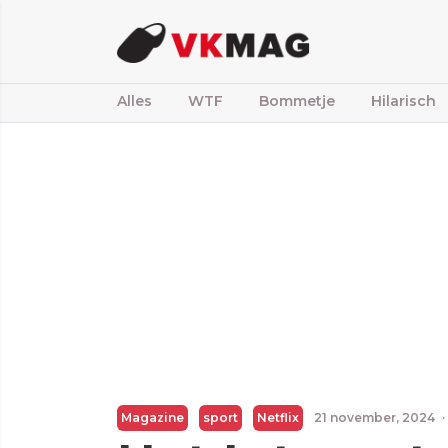
Alles
WTF
Bommetje
Hilarisch
Magazine
sport
Netflix
21 november, 2024
·