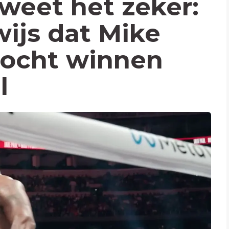
 weet het zeker:
wijs dat Mike
mocht winnen
l