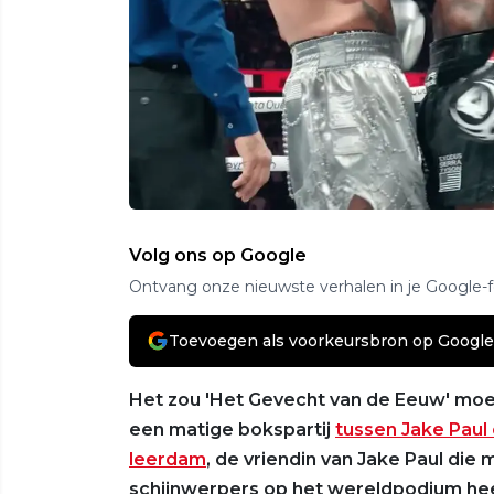
Volg ons op Google
Ontvang onze nieuwste verhalen in je Google-
Toevoegen als voorkeursbron op Google
Het zou 'Het Gevecht van de Eeuw' moe
een matige bokspartij
tussen Jake Paul
leerdam
, de vriendin van Jake Paul die 
schijnwerpers op het wereldpodium heef