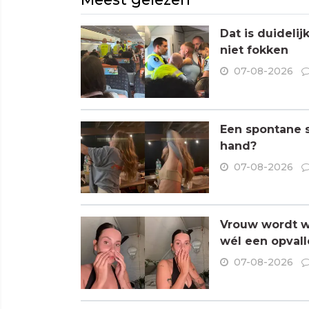
Dat is duideli
niet fokken
07-08-2026
Een spontane s
hand?
07-08-2026
Vrouw wordt wa
wél een opvall
07-08-2026