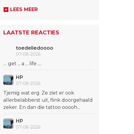
LEES MEER
LAATSTE REACTIES
toedeliedoooo
07-08-2026
.... get ... a ... life ....
HP
07-08-2026
Tjemig wat erg. Ze ziet er ook
allerbelabberst uit, flink doorgehaald
zeker. En dan die tattoo ooooh...
HP
07-08-2026