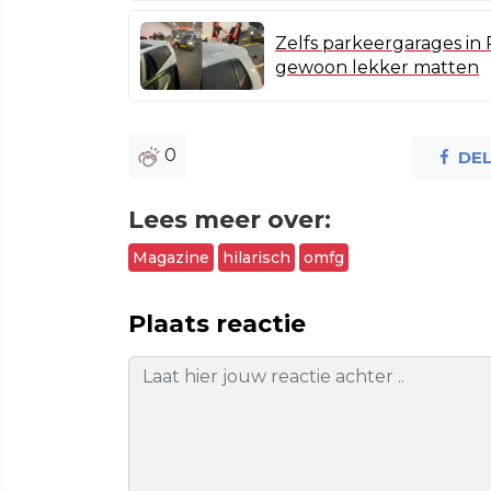
Zelfs parkeergarages in
gewoon lekker matten
0
DE
Lees meer over:
Magazine
hilarisch
omfg
Plaats reactie