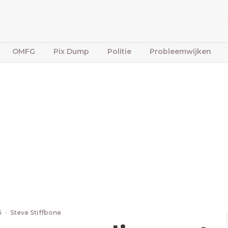
OMFG
Pix Dump
Politie
Probleemwijken
5
·
Steve Stiffbone