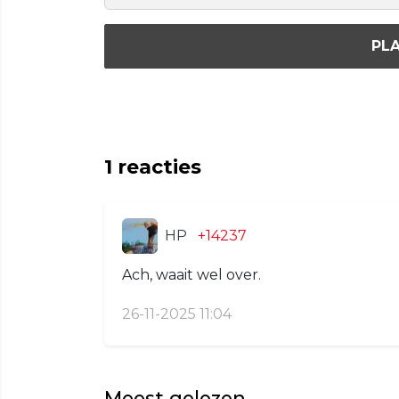
PLA
1
reacties
HP
+14237
Ach, waait wel over.
26-11-2025 11:04
Meest gelezen