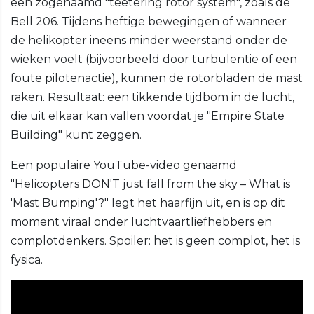
een zogenaamd "teetering rotor system", zoals de
Bell 206. Tijdens heftige bewegingen of wanneer
de helikopter ineens minder weerstand onder de
wieken voelt (bijvoorbeeld door turbulentie of een
foute pilotenactie), kunnen de rotorbladen de mast
raken. Resultaat: een tikkende tijdbom in de lucht,
die uit elkaar kan vallen voordat je "Empire State
Building" kunt zeggen.
Een populaire YouTube-video genaamd
"Helicopters DON'T just fall from the sky – What is
'Mast Bumping'?" legt het haarfijn uit, en is op dit
moment viraal onder luchtvaartliefhebbers en
complotdenkers. Spoiler: het is geen complot, het is
fysica.