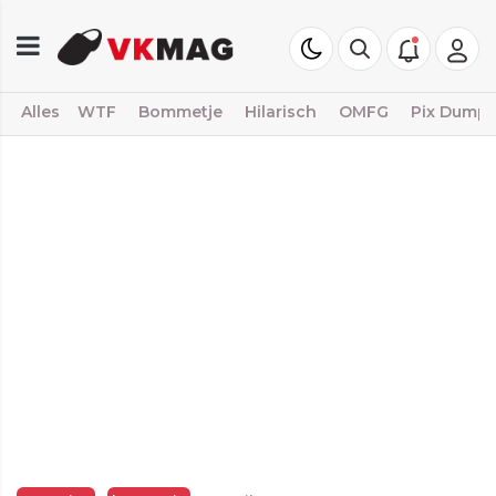
Alles
WTF
Bommetje
Hilarisch
OMFG
Pix Dump