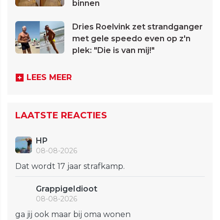
binnen
Dries Roelvink zet strandganger
met gele speedo even op z'n
plek: "Die is van mij!"
LEES MEER
LAATSTE REACTIES
HP
08-08-2026
Dat wordt 17 jaar strafkamp.
GrappigeIdioot
08-08-2026
ga jij ook maar bij oma wonen