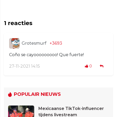
1
reacties
Grotesmurf
+3693
Coño se cayooooooooo! Que fuerte!
27-11-2021 14:15
0
POPULAIR NIEUWS
Mexicaanse TikTok-influencer
tijdens livestream