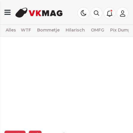
Alles
WTF
Bommetje
Hilarisch
OMFG
Pix Dump