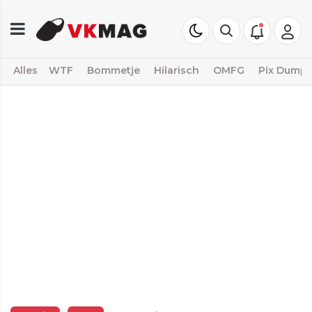
Alles
WTF
Bommetje
Hilarisch
OMFG
Pix Dump