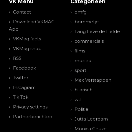
VK Menu
Categorieen
Contact
omfg
Download VKMAG
bommetje
App
Lang Leve de Liefde
VKMag facts
commercials
VKMag shop
films
RSS
muziek
Facebook
sport
Twitter
Max Verstappen
Instagram
hilarisch
Tik Tok
wtf
Privacy settings
Politie
Partnerberichten
Jutta Leerdam
Monica Geuze