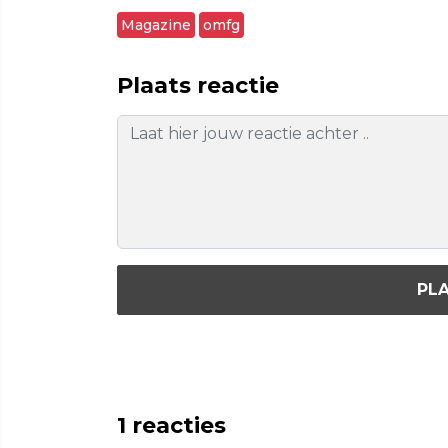
Magazine
omfg
Plaats reactie
PLA
1
reacties