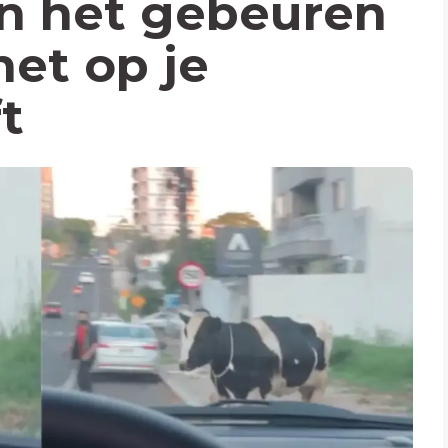
kan het gebeuren
het op je
t