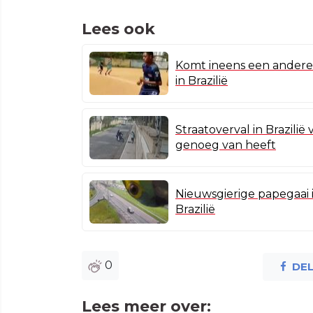
Lees ook
Komt ineens een andere s
in Brazilië
Straatoverval in Brazili
genoeg van heeft
Nieuwsgierige papegaai 
Brazilië
0
DE
Lees meer over: