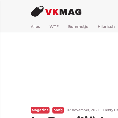
Alles
WTF
Bommetje
Hilarisch
Magazine
omfg
02 november, 2021
·
Henry H