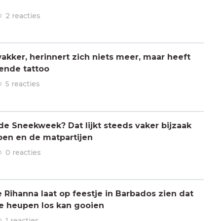
2 reacties
kker, herinnert zich niets meer, maar heeft
ende tattoo
5 reacties
 de Sneekweek? Dat lijkt steeds vaker bijzaak
pen en de matpartijen
0 reacties
ihanna laat op feestje in Barbados zien dat
de heupen los kan gooien
1 reacties