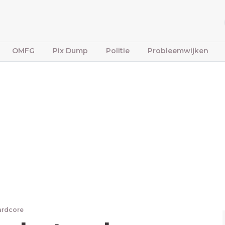
OMFG
Pix Dump
Politie
Probleemwijken
ardcore