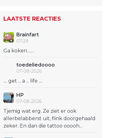
LAATSTE REACTIES
Brainfart
07:29
Ga koken……
toedeliedoooo
07-08-2026
.... get ... a ... life ....
HP
07-08-2026
Tjemig wat erg. Ze ziet er ook
allerbelabberst uit, flink doorgehaald
zeker. En dan die tattoo ooooh...