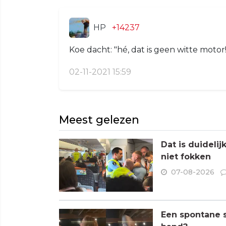
HP
+14237
Koe dacht: "hé, dat is geen witte motor!
02-11-2021 15:59
Meest gelezen
Dat is duideli
niet fokken
07-08-2026
Een spontane s